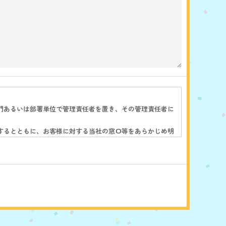
門あるいは部署単位で管理責任者を置き、その管理責任者に
するとともに、お客様に対する当社の窓口等をあらかじめ明
会社以外の第三者に提供、開示等一切いたしません。
情報を漏洩や再提供等しないよう、契約により義務づけ、適
記各項における取り組みを適宜見直し、改善していきます。