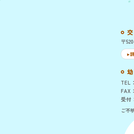
交
〒52
幼
TEL
FAX：
受付：
ご不